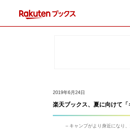
コ
ン
テ
ン
ツ
へ
ス
キ
ッ
プ
2019年6月24日
楽天ブックス、夏に向けて「
– キャンプがより身近になり、