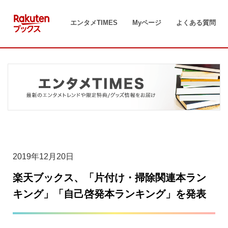
コ
ン
エンタメTIMES
Myページ
よくある質問
テ
ン
ツ
へ
ス
キ
ッ
プ
2019年12月20日
楽天ブックス、「片付け・掃除関連本ラン
キング」「自己啓発本ランキング」を発表