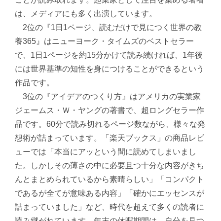
は、メディアにも多く出演しています。
2位の『1日1ページ、読むだけで見につく世界の教
養365』はニューヨーク・タイムズのベストセラー
で、1日1ページを約15分かけて読み続ければ、1年後
には世界基準の知性を身につけることができるという
作品です。
3位の『アイデアのつくり方』はアメリカの実業家
ジェームス・Ｗ・ヤングの著書で、超ロングセラー作
品です。60分で読み切れるページ数ながら、様々な発
想術が詰まっています。「楽天ブックス」の商品レビ
ューでは「本当にアッという間に読めてしまいまし
た。しかしその薄さの中に必要且つ十分な内容がきち
んとまとめられているから素晴らしい」「コンパクト
であるが全てが意味ある内容」「確かにエッセンスが
詰まっていました」など、時代を超えて多くの読者に
読み継がれています。年末の休暇期間は、自分を見つ