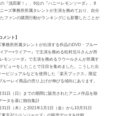
の『浅田家！』、6位の『ハニーレモンソーダ』、8
ャニーズ事務所所属タレントが主演を務めており、自分
ったファンの購買行動がランキングにも影響したことが
コメント】
事務所所属タレントが出演する作品のDVD・ブルー
ライアー×ライアー』で主演を務める松村北斗さんが所
ニーレモンソーダ』で主演を務めるラウールさんが所属す
年にCDデビューをしたことで注目を集めました。こうした出
キービジュアルなどを使用した「楽天ブックス」限定
・ブルーレイ商品の売り上げが伸びる傾向にあります。
10月31日（日）までの期間に販売されたアニメ作品を除
データを基に独自集計
月31日（木）と2021年1月1日（金）から10月31日
『東京卍リベンジャーズ』の販売データを比較