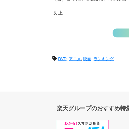
以 上
投
,
,
,
DVD
アニメ
映画
ランキング
稿
ナ
ビ
ゲ
楽天グループのおすすめ特
ー
シ