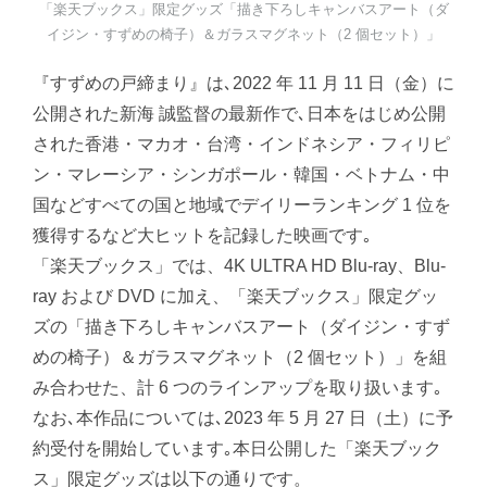
「楽天ブックス」限定グッズ「描き下ろしキャンバスアート（ダ
イジン・すずめの椅子）＆ガラスマグネット（2 個セット）」
『すずめの戸締まり』は､2022 年 11 月 11 日（金）に
公開された新海 誠監督の最新作で､日本をはじめ公開
された香港・マカオ・台湾・インドネシア・フィリピ
ン・マレーシア・シンガポール・韓国・ベトナム・中
国などすべての国と地域でデイリーランキング 1 位を
獲得するなど大ヒットを記録した映画です｡
「楽天ブックス」では、4K ULTRA HD Blu-ray、Blu-
ray および DVD に加え、「楽天ブックス」限定グッ
ズの「描き下ろしキャンバスアート（ダイジン・すず
めの椅子）＆ガラスマグネット（2 個セット）」を組
み合わせた、計 6 つのラインアップを取り扱います｡
なお､本作品については､2023 年 5 月 27 日（土）に予
約受付を開始しています｡本日公開した「楽天ブック
ス」限定グッズは以下の通りです。