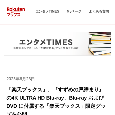
コ
ン
エンタメTIMES
Myページ
よくある質問
テ
ン
ツ
へ
ス
キ
ッ
プ
2023年6月23日
「楽天ブックス」、『すずめの戸締まり』
の4K ULTRA HD Blu-ray、Blu-ray および
DVD に付属する「楽天ブックス」限定グッ
ズを公開