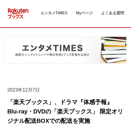
コ
ン
エンタメTIMES
Myページ
よくある質問
テ
ン
ツ
へ
ス
キ
ッ
プ
2023年12月7日
「楽天ブックス」、ドラマ『体感予報』
Blu-ray・DVDの「楽天ブックス」 限定オリ
ジナル配送BOXでの配送を実施