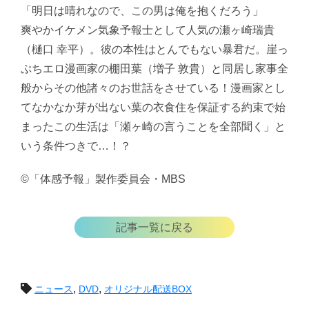
「明日は晴れなので、この男は俺を抱くだろう」
爽やかイケメン気象予報士として人気の瀬ヶ崎瑞貴
（樋口 幸平）。彼の本性はとんでもない暴君だ。崖っ
ぷちエロ漫画家の棚田葉（増子 敦貴）と同居し家事全
般からその他諸々のお世話をさせている！漫画家とし
てなかなか芽が出ない葉の衣食住を保証する約束で始
まったこの生活は「瀬ヶ崎の言うことを全部聞く」と
いう条件つきで…！？
©「体感予報」製作委員会・MBS
記事一覧に戻る
投
,
,
ニュース
DVD
オリジナル配送BOX