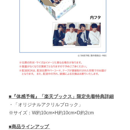
■『体感予報』「楽天ブックス」限定先着特典詳細
・「オリジナルアクリルブロック」
※サイズ：W約10cm×H約10cm×D約2cm
■商品ラインアップ