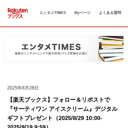
コ
ン
エンタメTIMES
Myページ
よくある質問
テ
ン
ツ
へ
ス
キ
ッ
プ
2025年8月28日
【楽天ブックス】フォロー＆リポストで
『サーティワン アイスクリーム』デジタル
ギフトプレゼント（2025/8/29 10:00-
2025/9/19 9:59）