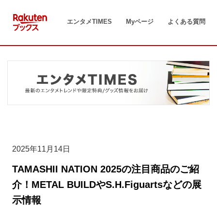
コ
ン
エンタメTIMES
Myページ
よくある質問
テ
ン
ツ
へ
ス
キ
ッ
プ
2025年11月14日
TAMASHII NATION 2025の注目商品のご紹
介！METAL BUILDやS.H.Figuartsなどの展
示情報