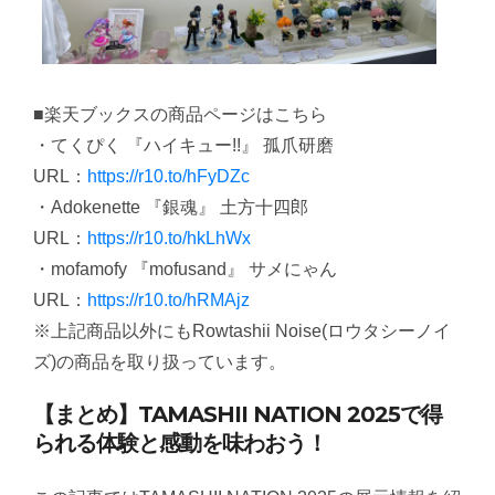
■楽天ブックスの商品ページはこちら
・てくぴく 『ハイキュー!!』 孤爪研磨
URL：
https://r10.to/hFyDZc
・Adokenette 『銀魂』 土方十四郎
URL：
https://r10.to/hkLhWx
・mofamofy 『mofusand』 サメにゃん
URL：
https://r10.to/hRMAjz
※上記商品以外にもRowtashii Noise(ロウタシーノイ
ズ)の商品を取り扱っています。
【まとめ】TAMASHII NATION 2025で得
られる体験と感動を味わおう！