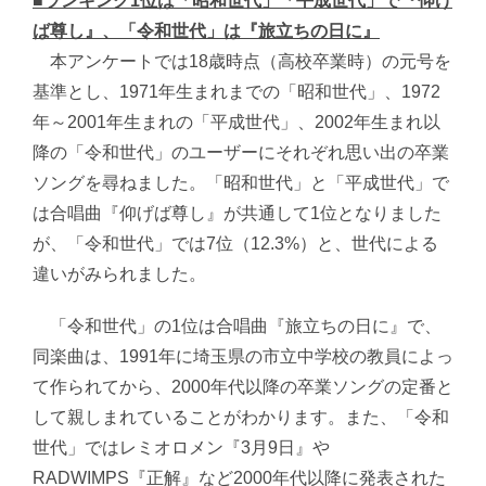
■ランキング1位は「昭和世代」「平成世代」で『仰げ
ば尊し』、「令和世代」は『旅立ちの日に』
本アンケートでは18歳時点（高校卒業時）の元号を
基準とし、1971年生まれまでの「昭和世代」、1972
年～2001年生まれの「平成世代」、2002年生まれ以
降の「令和世代」のユーザーにそれぞれ思い出の卒業
ソングを尋ねました。「昭和世代」と「平成世代」で
は合唱曲『仰げば尊し』が共通して1位となりました
が、「令和世代」では7位（12.3%）と、世代による
違いがみられました。
「令和世代」の1位は合唱曲『旅立ちの日に』で、
同楽曲は、1991年に埼玉県の市立中学校の教員によっ
て作られてから、2000年代以降の卒業ソングの定番と
して親しまれていることがわかります。また、「令和
世代」ではレミオロメン『3月9日』や
RADWIMPS『正解』など2000年代以降に発表された