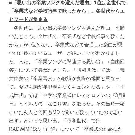
■「思い出の卒業ソングを選んだ理由」1位は全世代で
「卒業式など学校行事で歌ったから」。各世代からエ
ピソードが集まる
各世代に「思い出の卒業ソングを選んだ理由」を聞
いたところ、全世代で「卒業式など学校行事で歌った
から」が1位となり、卒業式などで合唱した楽曲が思
い出に残っているユーザーが多いことがわかりまし
た。また、「卒業ソングに関連する思い出」（自由回
答）について尋ねたところ、「昭和世代」では、「荒
井由実の『卒業写真』の歌詞が実際の場面と重なっ
て、今でも胸が年甲斐もなくキュンとなる」や、「平
成世代」では「中学の卒業式にレミオロメンの『3月9
日』とイルカの『なごり雪』を歌った。その当時一緒
にいた友人と何回もMDで聞いて歌っていたので思い
出す」といった思い出、「令和世代」では
RADWIMPSの『正解』について「卒業式のためにた