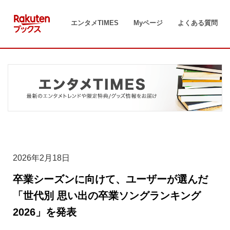
コ
ン
エンタメTIMES
Myページ
よくある質問
テ
ン
ツ
へ
ス
キ
ッ
プ
2026年2月18日
卒業シーズンに向けて、ユーザーが選んだ
「世代別 思い出の卒業ソングランキング
2026」を発表