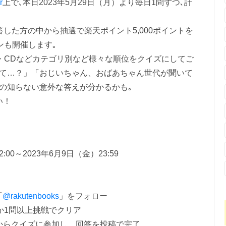
r
上で､本日2023年5月29日（月）より毎日1問ずつ､計
した方の中から抽選で楽天ポイント5,000ポイントを
ンも開催します｡
・CDなどカテゴリ別など様々な順位をクイズにしてご
って…？」「おじいちゃん、おばあちゃん世代が聞いて
の知らない意外な答えが分かるかも｡
い！
00～2023年6月9日（金）23:59
「
@rakutenbooks
」をフォロー
か1問以上挑戦でクリア
からクイズに参加し、回答を投稿で完了。