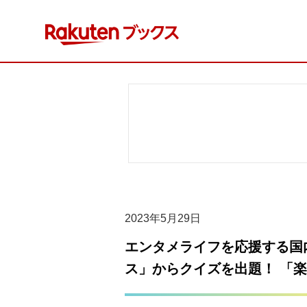
コ
ン
テ
ン
ツ
へ
ス
キ
ッ
プ
2023年5月29日
エンタメライフを応援する国
ス」からクイズを出題！ 「