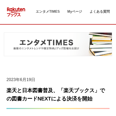
コ
ン
エンタメTIMES
Myページ
よくある質問
テ
ン
ツ
へ
ス
キ
ッ
プ
2023年6月19日
楽天と日本図書普及、「楽天ブックス」で
の図書カードNEXTによる決済を開始