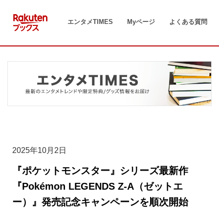
コ
ン
エンタメTIMES
Myページ
よくある質問
テ
ン
ツ
へ
ス
キ
ッ
プ
2025年10月2日
『ポケットモンスター』シリーズ最新作
『Pokémon LEGENDS Z-A（ゼットエ
ー）』発売記念キャンペーンを順次開始