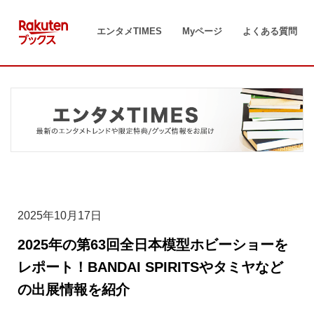
コ
ン
エンタメTIMES
Myページ
よくある質問
テ
ン
ツ
へ
ス
キ
ッ
プ
2025年10月17日
2025年の第63回全日本模型ホビーショーを
レポート！BANDAI SPIRITSやタミヤなど
の出展情報を紹介